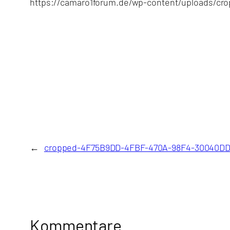
https://camaro1forum.de/wp-content/uploads/c
←
cropped-4F75B9DD-4FBF-470A-98F4-30040DD
Kommentare