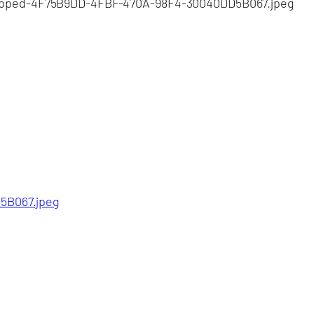
ropped-4F75B9DD-4FBF-470A-98F4-30040DD5B067.jpeg
5B067.jpeg