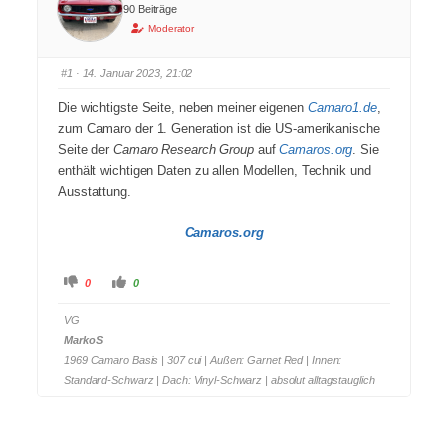
90 Beiträge
Moderator
#1
· 14. Januar 2023, 21:02
Die wichtigste Seite, neben meiner eigenen
Camaro1.de
,
zum Camaro der 1. Generation ist die US-amerikanische
Seite der
Camaro Research Group
auf
Camaros.org
. Sie
enthält wichtigen Daten zu allen Modellen, Technik und
Ausstattung.
Camaros.org
A
A
0
0
n
n
k
k
l
l
VG
i
i
c
c
MarkoS
k
k
e
e
1969 Camaro Basis | 307 cui | Außen: Garnet Red | Innen:
n
n
f
f
Standard-Schwarz | Dach: Vinyl-Schwarz | absolut alltagstauglich
ü
ü
r
r
D
D
a
a
u
u
m
m