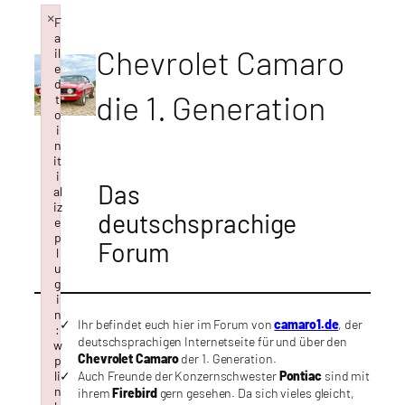
×
Zum
F
Inhalt
a
Chevrolet Camaro
il
springen
e
d
die 1. Generation
t
o
i
n
it
i
Das
al
iz
deutschsprachige
e
p
Forum
l
u
g
i
n
Ihr befindet euch hier im Forum von
camaro1.de
, der
:
deutschsprachigen Internetseite für und über den
w
Chevrolet Camaro
der 1. Generation.
p
Auch Freunde der Konzernschwester
Pontiac
sind mit
li
n
ihrem
Firebird
gern gesehen. Da sich vieles gleicht,