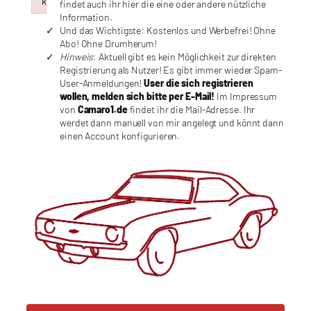
k
findet auch ihr hier die eine oder andere nützliche
Failed to initialize plugin: wplink
Information.
Und das Wichtigste: Kostenlos und Werbefrei! Ohne
Abo! Ohne Drumherum!
Hinweis
: Aktuell gibt es kein Möglichkeit zur direkten
Registrierung als Nutzer! Es gibt immer wieder Spam-
User-Anmeldungen!
User die sich registrieren
wollen, melden sich bitte per E-Mail!
Im Impressum
von
Camaro1.de
findet ihr die Mail-Adresse. Ihr
werdet dann manuell von mir angelegt und könnt dann
einen Account konfigurieren.