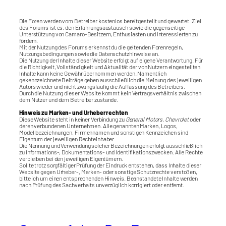
e
e
n
n
n
n
Die Foren werden vom Betreiber kostenlos bereitgestellt und gewartet. Ziel
a
a
c
c
des Forums ist es, den Erfahrungsaustausch sowie die gegenseitige
h
h
Unterstützung von Camaro-Besitzern, Enthusiasten und Interessierten zu
u
o
fördern.
n
b
Mit der Nutzung des Forums erkennst du die geltenden Forenregeln,
t
e
Nutzungsbedingungen sowie die Datenschutzhinweise an.
e
n
n
.
Die Nutzung der Inhalte dieser Website erfolgt auf eigene Verantwortung. Für
.
die Richtigkeit, Vollständigkeit und Aktualität der von Nutzern eingestellten
Inhalte kann keine Gewähr übernommen werden. Namentlich
gekennzeichnete Beiträge geben ausschließlich die Meinung des jeweiligen
Autors wieder und nicht zwangsläufig die Auffassung des Betreibers.
Durch die Nutzung dieser Website kommt kein Vertragsverhältnis zwischen
dem Nutzer und dem Betreiber zustande.
Hinweis zu Marken- und Urheberrechten
Diese Website steht in keiner Verbindung zu
General Motors
,
Chevrolet
oder
deren verbundenen Unternehmen. Alle genannten Marken, Logos,
Modellbezeichnungen, Firmennamen und sonstigen Kennzeichen sind
Eigentum der jeweiligen Rechteinhaber.
Die Nennung und Verwendung solcher Bezeichnungen erfolgt ausschließlich
zu Informations-, Dokumentations- und Identifikationszwecken. Alle Rechte
verbleiben bei den jeweiligen Eigentümern.
Sollte trotz sorgfältiger Prüfung der Eindruck entstehen, dass Inhalte dieser
Website gegen Urheber-, Marken- oder sonstige Schutzrechte verstoßen,
bitte ich um einen entsprechenden Hinweis. Beanstandete Inhalte werden
nach Prüfung des Sachverhalts unverzüglich korrigiert oder entfernt.