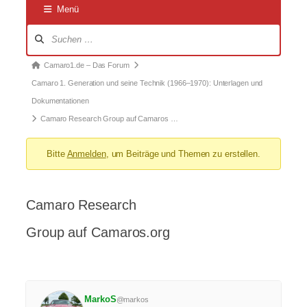
Menü
Forum-
Navigation
Forum-
Camaro1.de – Das Forum
Breadcrumbs
Camaro 1. Generation und seine Technik (1966–1970): Unterlagen und
–
Dokumentationen
Du
Camaro Research Group auf Camaros …
bist
Bitte
Anmelden
, um Beiträge und Themen zu erstellen.
hier:
Camaro Research
Group auf Camaros.org
MarkoS
@markos